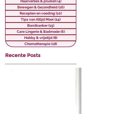
Haarverlies & pruiken
(4)
4 posts
Bewegen & Gezondheid
(16)
16 posts
Recepten en voeding
(10)
10 posts
Tips van Altijd Mooi
(24)
24 posts
Borstkanker
(15)
15 posts
Care Lingerie & Badmode
(6)
6 posts
Hobby & vrijetijd
(8)
8 posts
Chemotherapie
(18)
18 posts
Recente Posts