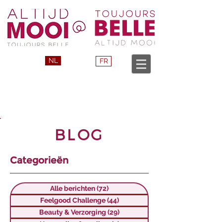
NL
FR
BLOG
Categorieën
Alle berichten
(72)
72 posts
Feelgood Challenge
(44)
44 posts
Beauty & Verzorging
(29)
29 posts