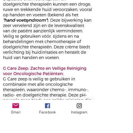
doelgerichte therapieën kunnen een droge,
ruwe en trekkende huid veroorzaken, vooral
op handen en voeten (bekend als het
"hand-voetsyndroom"
). Deze bijwerking kan
zeer vervelend zijn en de levenskwaliteit
van de patiënt aanzienlijk verminderen.
Veilig te gebruiken vóór, tijdens en na
behandelingen met chemotherapie of
doelgerichte therapieën. Deze crème biedt
verlichting bij huidirritaties en herstelt de
huid van handen en voeten.
G Care Zeep: Zachte en Veilige Reiniging
voor Oncologische Patiënten:
G Care zeep is veilig te gebruiken in
combinatie met alle oncologische
therapieën, waaronder chemo-, immuno-,
radio- en doelgerichte therapie. Deze pH-
neutrale zeep biedt een milde reiniging die
de huid voedt en beschermt, en helpt het
vochtevenwicht in de huid te behouden.
Email
Facebook
Instagram
G Care Shampoo: Zachte Verzorging voor
Hoofdhuid en Haar tijdens Oncologische
Behandelingen: