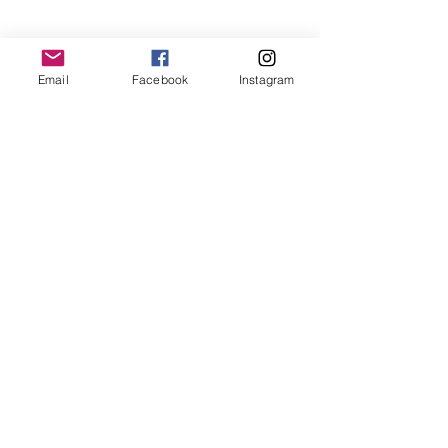
Email
Facebook
Instagram
Tags:
chemotherapie
verzorging
make-up
Même
Beauty & Verzorging
Tips van Altijd Mooi
Chemotherapie
2 opmerkingen