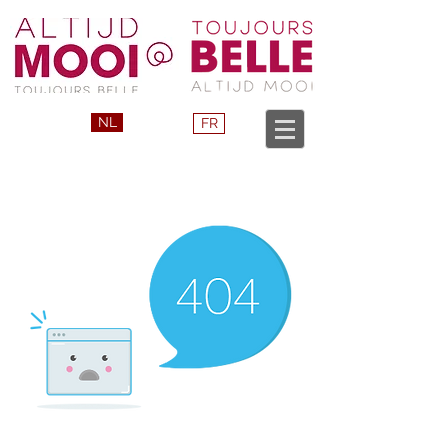
NL
FR