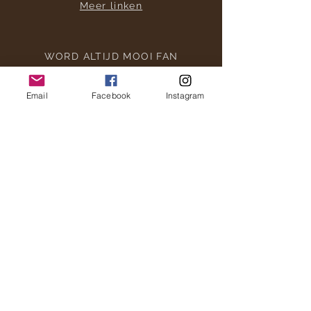
Meer linken
WORD ALTIJD MOOI FAN
Email
Facebook
Instagram
CONTACTEER ONS
Adviescentra
info@altijdmooi.be
Privacy Verklaring