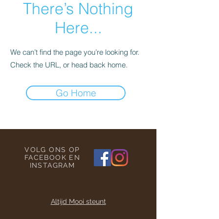
There’s Nothing
Here...
We can’t find the page you’re looking for.
Check the URL, or head back home.
Go Home
VOLG ONS OP
FACEBOOK EN
INSTAGRAM
Altijd Mooi steunt