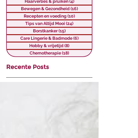
Haarverlies & pruiken
(4)
4 posts
Bewegen & Gezondheid
(16)
16 posts
Recepten en voeding
(10)
10 posts
Tips van Altijd Mooi
(24)
24 posts
Borstkanker
(15)
15 posts
Care Lingerie & Badmode
(6)
6 posts
Hobby & vrijetijd
(8)
8 posts
Chemotherapie
(18)
18 posts
Recente Posts