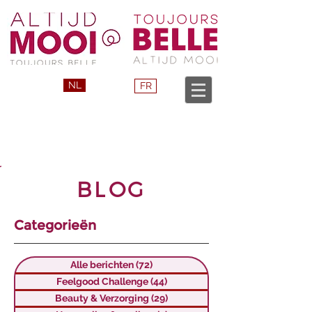
NL
FR
BLOG
Categorieën
Alle berichten
(72)
72 posts
Feelgood Challenge
(44)
44 posts
Beauty & Verzorging
(29)
29 posts