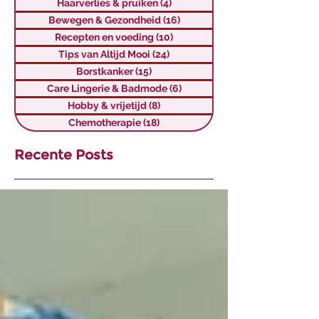
Haarverlies & pruiken
(4)
4 posts
Bewegen & Gezondheid
(16)
16 posts
Recepten en voeding
(10)
10 posts
Tips van Altijd Mooi
(24)
24 posts
Borstkanker
(15)
15 posts
Care Lingerie & Badmode
(6)
6 posts
Hobby & vrijetijd
(8)
8 posts
Chemotherapie
(18)
18 posts
Recente Posts