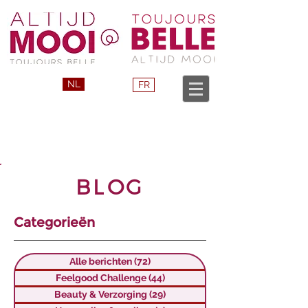
NL
FR
BLOG
Categorieën
Alle berichten
(72)
72 posts
Feelgood Challenge
(44)
44 posts
Beauty & Verzorging
(29)
29 posts