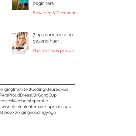
beginners
Bewegen & Gezondheid
7 tips voor mooi en
gezond haar.
Haarverlies & pruiken
zorging
Intimiteit
Kleding
Kleuradvies
Pers
ProudBreast
Qi Gong
Qup
emschikken
borstoperatie
kiwi
knutselen
lente
make-up
massage
a
tips
verzorging
voeding
yogo