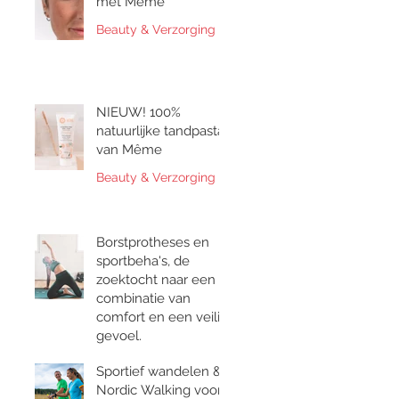
met Même
Beauty & Verzorging
NIEUW! 100%
natuurlijke tandpasta
van Même
Beauty & Verzorging
Borstprotheses en
sportbeha's, de
zoektocht naar een
combinatie van
comfort en een veilig
gevoel.
Bewegen & Gezondheid
Sportief wandelen &
Nordic Walking voor