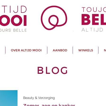
OVER ALTIJD MOOI
AANBOD
WINKELS
N
BLOG
Beauty & Verzorging
Zomer, zon en kanker