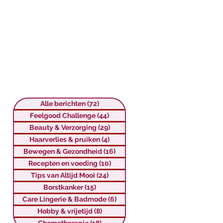
Alle berichten
(72)
72 posts
Feelgood Challenge
(44)
44 posts
Beauty & Verzorging
(29)
29 posts
Haarverlies & pruiken
(4)
4 posts
Bewegen & Gezondheid
(16)
16 posts
Recepten en voeding
(10)
10 posts
Tips van Altijd Mooi
(24)
24 posts
Borstkanker
(15)
15 posts
Care Lingerie & Badmode
(6)
6 posts
Hobby & vrijetijd
(8)
8 posts