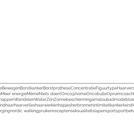
e
Bewegen
Borstkanker
Borstprothese
Concentratie
Figuurtype
Haarver
e
Meer energie
Même
Niets doen!
Onco@home
Oncobulle
Opruimcoach
chappen
Wandelen
Water
Zon
Zonnebescherming
amalou
badmode
blo
ondhaar
haarverlies
haarwerken
hapjes
herbronnen
intimiteit
kanker
kerst
rging
nordic walking
pruiken
recepten
seksualiteit
slapen
sport
sportbeh