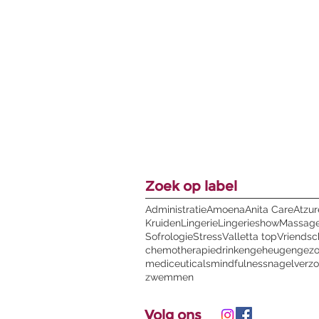
Zoek op label
Administratie
Amoena
Anita Care
Atzur
Kruiden
Lingerie
Lingerieshow
Massag
Sofrologie
Stress
Valletta top
Vriends
chemotherapie
drinken
geheugen
gez
mediceuticals
mindfulness
nagelverzo
zwemmen
Volg ons