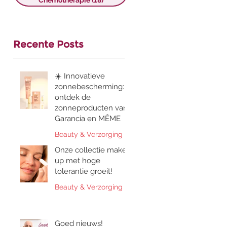
Chemotherapie
(18)
18 posts
Recente Posts
☀️ Innovatieve
zonnebescherming:
ontdek de
zonneproducten van
Garancia en MÊME
Beauty & Verzorging
Onze collectie make-
up met hoge
tolerantie groeit!
Beauty & Verzorging
Goed nieuws!