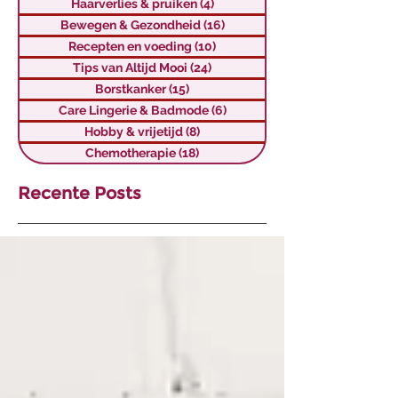
Haarverlies & pruiken
(4)
4 posts
Bewegen & Gezondheid
(16)
16 posts
Recepten en voeding
(10)
10 posts
Tips van Altijd Mooi
(24)
24 posts
Borstkanker
(15)
15 posts
Care Lingerie & Badmode
(6)
6 posts
Hobby & vrijetijd
(8)
8 posts
Chemotherapie
(18)
18 posts
Recente Posts