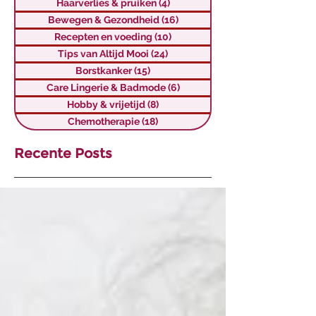
Haarverlies & pruiken
(4)
4 posts
Bewegen & Gezondheid
(16)
16 posts
Recepten en voeding
(10)
10 posts
Tips van Altijd Mooi
(24)
24 posts
Borstkanker
(15)
15 posts
Care Lingerie & Badmode
(6)
6 posts
Hobby & vrijetijd
(8)
8 posts
Chemotherapie
(18)
18 posts
Recente Posts