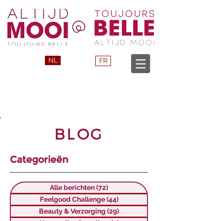
NL
FR
BLOG
Categorieën
Alle berichten
(72)
72 posts
Feelgood Challenge
(44)
44 posts
Beauty & Verzorging
(29)
29 posts