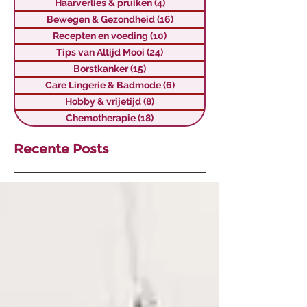
Haarverlies & pruiken
(4)
4 posts
Bewegen & Gezondheid
(16)
16 posts
Recepten en voeding
(10)
10 posts
Tips van Altijd Mooi
(24)
24 posts
Borstkanker
(15)
15 posts
Care Lingerie & Badmode
(6)
6 posts
Hobby & vrijetijd
(8)
8 posts
Chemotherapie
(18)
18 posts
Recente Posts