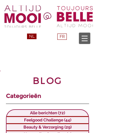
NL
FR
BLOG
Categorieën
Alle berichten
(72)
72 posts
Feelgood Challenge
(44)
44 posts
Beauty & Verzorging
(29)
29 posts