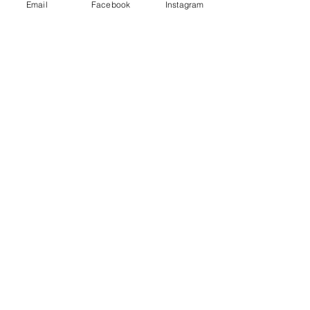
Email
Facebook
Instagram
Tags:
Bewegen
Qi Gong
Feelgood Challenge
Beauty & Verzorging
Bewegen & Gezondheid
Opmerkingen
Plaats een opmerking...