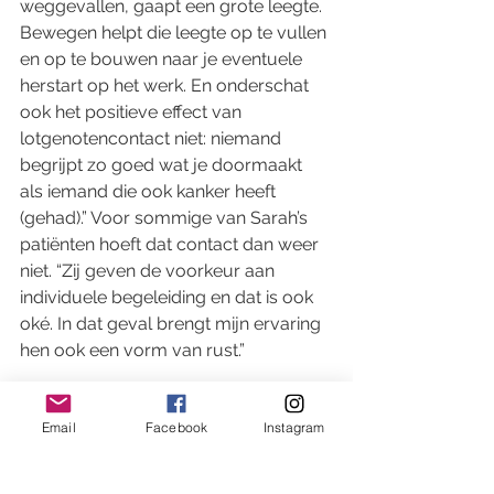
weggevallen, gaapt een grote leegte. 
Bewegen helpt die leegte op te vullen 
en op te bouwen naar je eventuele 
herstart op het werk. En onderschat 
ook het positieve effect van 
lotgenotencontact niet: niemand 
begrijpt zo goed wat je doormaakt 
als iemand die ook kanker heeft 
(gehad).” Voor sommige van Sarah’s 
patiënten hoeft dat contact dan weer 
niet. “Zij geven de voorkeur aan 
individuele begeleiding en dat is ook 
oké. In dat geval brengt mijn ervaring 
hen ook een vorm van rust.”  
Nog meer inspiratie vind je in de 
Email
Facebook
Instagram
beweging driehoek op 
www.gezondleven.be
. 
Op 
www.allesoverkanker.be/ 