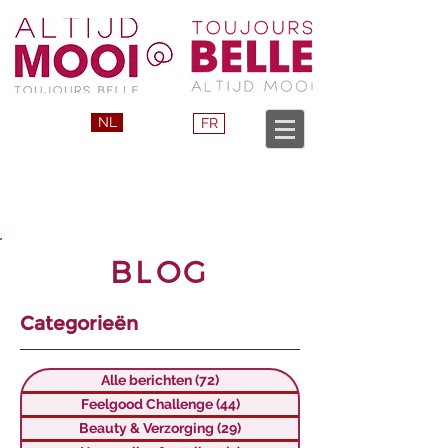
NL
FR
BLOG
Categorieën
Alle berichten
(72)
72 posts
Feelgood Challenge
(44)
44 posts
Beauty & Verzorging
(29)
29 posts