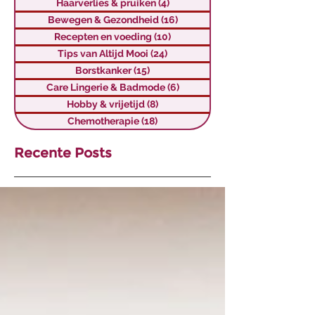
Haarverlies & pruiken
(4)
4 posts
Bewegen & Gezondheid
(16)
16 posts
Recepten en voeding
(10)
10 posts
Tips van Altijd Mooi
(24)
24 posts
Borstkanker
(15)
15 posts
Care Lingerie & Badmode
(6)
6 posts
Hobby & vrijetijd
(8)
8 posts
Chemotherapie
(18)
18 posts
Recente Posts