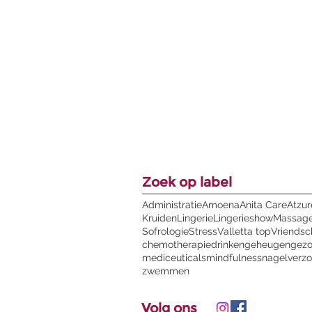
Zoek op label
Administratie
Amoena
Anita Care
Atzur
Kruiden
Lingerie
Lingerieshow
Massag
Sofrologie
Stress
Valletta top
Vriends
chemotherapie
drinken
geheugen
gez
mediceuticals
mindfulness
nagelverzo
zwemmen
Volg ons