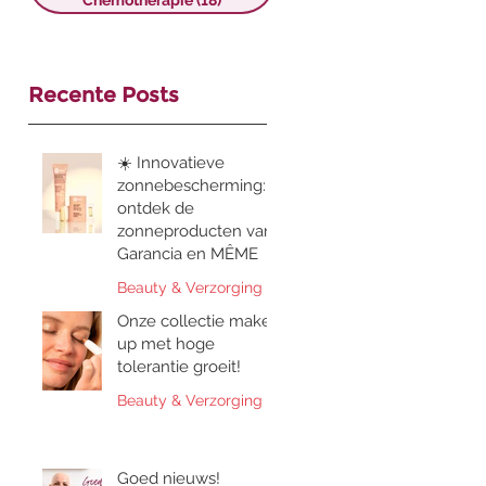
Chemotherapie
(18)
18 posts
Recente Posts
☀️ Innovatieve
zonnebescherming:
ontdek de
zonneproducten van
Garancia en MÊME
Beauty & Verzorging
Onze collectie make-
up met hoge
tolerantie groeit!
Beauty & Verzorging
Goed nieuws!