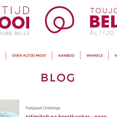
OVER ALTIJD MOOI
AANBOD
WINKELS
N
BLOG
Feelgood Challenge
Intimiteit na borstkanker : onze