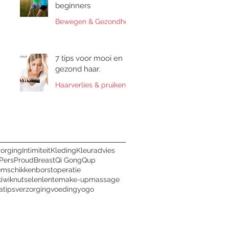
beginners
Bewegen & Gezondheid
7 tips voor mooi en
gezond haar.
Haarverlies & pruiken
zorging
Intimiteit
Kleding
Kleuradvies
Pers
ProudBreast
Qi Gong
Qup
emschikken
borstoperatie
kiwi
knutselen
lente
make-up
massage
a
tips
verzorging
voeding
yogo