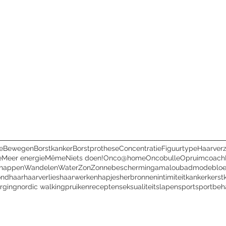
e
Bewegen
Borstkanker
Borstprothese
Concentratie
Figuurtype
Haarver
e
Meer energie
Même
Niets doen!
Onco@home
Oncobulle
Opruimcoach
chappen
Wandelen
Water
Zon
Zonnebescherming
amalou
badmode
blo
ondhaar
haarverlies
haarwerken
hapjes
herbronnen
intimiteit
kanker
kerst
rging
nordic walking
pruiken
recepten
seksualiteit
slapen
sport
sportbeh