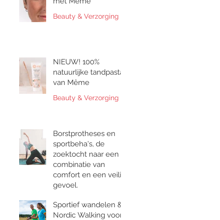
met Même
Beauty & Verzorging
NIEUW! 100%
natuurlijke tandpasta
van Même
Beauty & Verzorging
Borstprotheses en
sportbeha's, de
zoektocht naar een
combinatie van
comfort en een veilig
gevoel.
Bewegen & Gezondheid
Sportief wandelen &
Nordic Walking voor