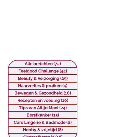
Alle berichten
(72)
72 posts
Feelgood Challenge
(44)
44 posts
Beauty & Verzorging
(29)
29 posts
Haarverlies & pruiken
(4)
4 posts
Bewegen & Gezondheid
(16)
16 posts
Recepten en voeding
(10)
10 posts
Tips van Altijd Mooi
(24)
24 posts
Borstkanker
(15)
15 posts
Care Lingerie & Badmode
(6)
6 posts
Hobby & vrijetijd
(8)
8 posts