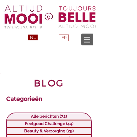
NL
FR
BLOG
Categorieën
Alle berichten
(72)
72 posts
Feelgood Challenge
(44)
44 posts
Beauty & Verzorging
(29)
29 posts