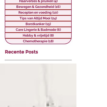
Haarverlies & pruiken
(4)
4 posts
Bewegen & Gezondheid
(16)
16 posts
Recepten en voeding
(10)
10 posts
Tips van Altijd Mooi
(24)
24 posts
Borstkanker
(15)
15 posts
Care Lingerie & Badmode
(6)
6 posts
Hobby & vrijetijd
(8)
8 posts
Chemotherapie
(18)
18 posts
Recente Posts