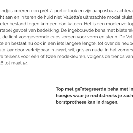
ndjes creëren een prêt-à-porter-look en zijn aanpasbaar achteraa
 aan en irriteren de huid niet. Valletta's ultrazachte modal pluis
beter bestand tegen krimpen dan katoen. Het is een modieuze to
ortabel gevoel van bedekking. De ingebouwde beha met bilaterale
de licht voorgevormde cups zorgen voor vorm en steun. De Vall
 en bestaat nu ook in een iets langere lengte, tot over de heup
ele jaar door verkrijgbaar in zwart, wit, grijs en nude. In het zomer
we telkens voor één of twee modekleuren, volgens de trends va
6 tot maat 54. 
Top met geïntegreerde beha met 
hoesjes waar je rechtstreeks je zach
borstprothese kan in dragen.