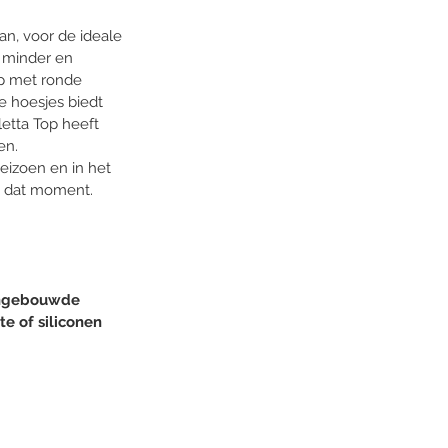
n, voor de ideale 
t minder en 
p met ronde 
 hoesjes biedt 
etta Top heeft 
en. 
seizoen en in het 
n dat moment. 
ingebouwde 
te of siliconen 