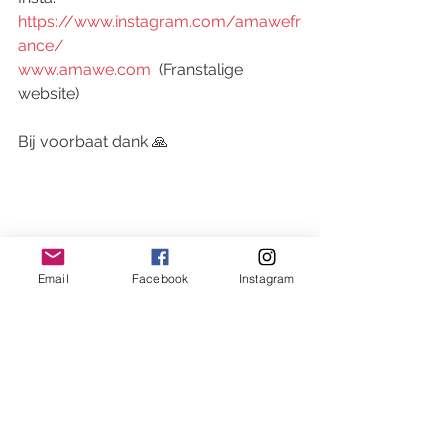
https://www.instagram.com/amawefr
ance/
www.amawe.com
  (Franstalige 
website)
Bij voorbaat dank 🙏
Email
Facebook
Instagram
Tags:
voeding
Feelgood Challenge
Recepten en voeding