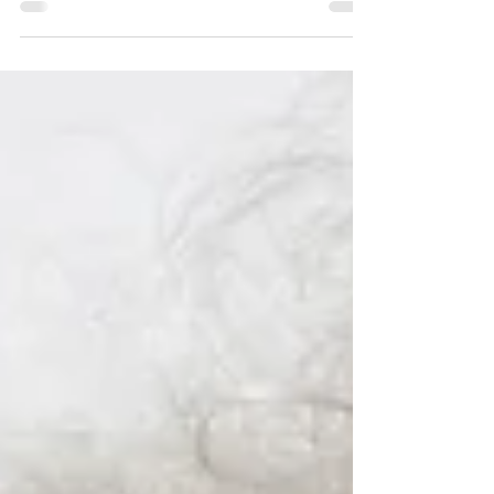
Wist je dat het eten van een kiwi
je immuniteit kan verhogen?