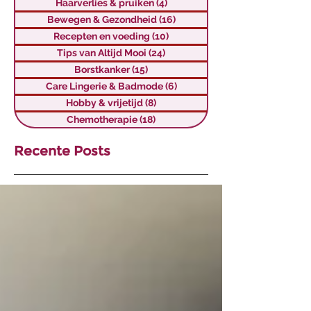
Haarverlies & pruiken
(4)
4 posts
Bewegen & Gezondheid
(16)
16 posts
Recepten en voeding
(10)
10 posts
Tips van Altijd Mooi
(24)
24 posts
Borstkanker
(15)
15 posts
Care Lingerie & Badmode
(6)
6 posts
Hobby & vrijetijd
(8)
8 posts
Chemotherapie
(18)
18 posts
Recente Posts