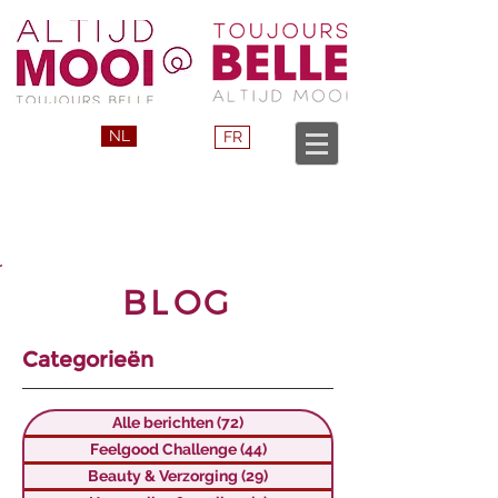
NL
FR
BLOG
Categorieën
Alle berichten
(72)
72 posts
Feelgood Challenge
(44)
44 posts
Beauty & Verzorging
(29)
29 posts