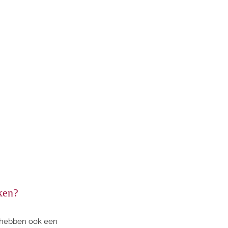
ken? 
n hebben ook een 