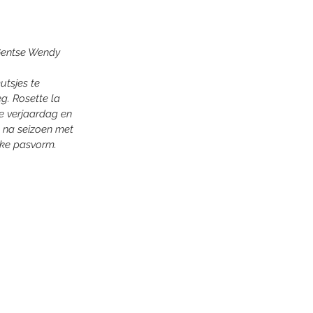
 Gentse Wendy 
tsjes te 
g. Rosette la 
0e verjaardag en 
n na seizoen met 
jke pasvorm.