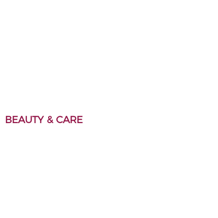
HOME WEAR
ALTIJD MOOI TOP
BEAUTY & CARE
Anita borstprothese
MAKE-UP