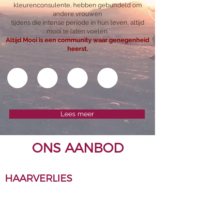
kleurenconsulente, hebben gebundeld om
andere vrouwen
tijdens die intense periode in hun leven, altijd
mooi te laten voelen.
Altijd Mooi is een community waar genegenheid
heerst.
Lees meer
ONS AANBOD
HAARVERLIES
PRUIKEN
SJAALS & TURBANS