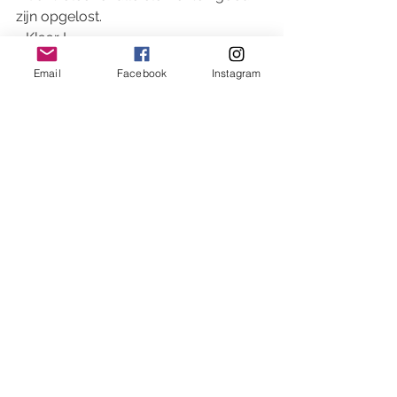
zijn opgelost.
- Klaar !
Email
Facebook
Instagram
Praktisch advies :
Voorzie een bokaal van 1 liter met een 
dop voor bereiding en opslag.
Om het gebruik te vergemakkelijken, 
brengt je de doe-het-zelf-
allesreiniger over in een handsproeier 
(deze bestaan in roestvrij staal of glas).
Deze reiniger is ontworpen voor 
meerdere oppervlakken: vloeren, 
tafels, ramen enz.
Voor de vloer: verdunnen in heet 
water.
Voor werkbladen: een klein beetje 
product op een vochtige spons / 