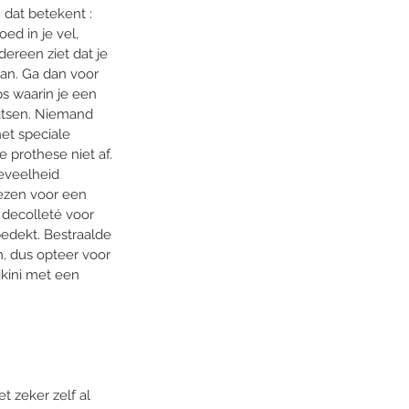
 dat betekent : 
ed in je vel, 
dereen ziet dat je 
an. Ga dan voor 
 waarin je een 
tsen. Niemand 
het speciale 
e prothese niet af. 
oeveelheid 
iezen voor een 
decolleté voor 
bedekt. Bestraalde 
n, dus opteer voor 
ikini met een 
t zeker zelf al 