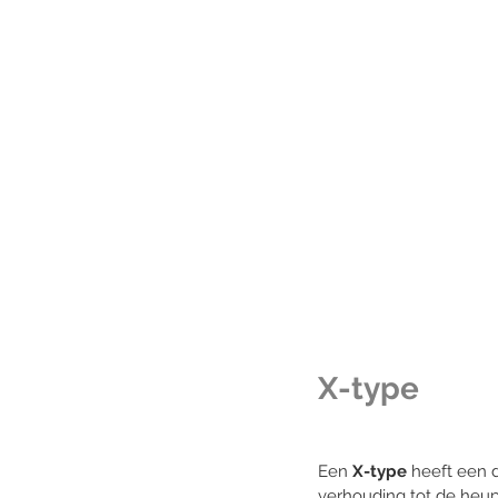
X-type
Een 
X-type
 heeft een d
verhouding tot de heup