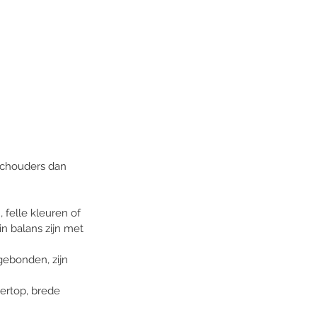
 schouders dan 
felle kleuren of 
n balans zijn met 
tgebonden, zijn 
tertop, brede 