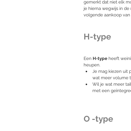
gemerkt dat niet elk mo
je hierna wegwijs in d
volgende aankoop van
H-type
Een 
H-type
 heeft wein
heupen. 
Je mag kiezen uit pr
wat meer volume t
Wil je wat meer ta
met een geïntegreer
O -type