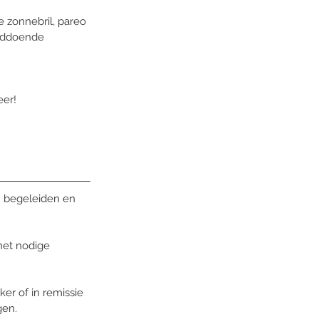
zonnebril, pareo 
ugddoende 
er! 
n begeleiden en 
het nodige 
ker of in remissie 
en. 