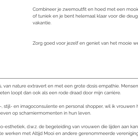
Combineer je zwemoutfit en hoed met een mooie 
of tuniek en je bent helemaal klaar voor die de
vakantie. 
Zorg goed voor jezelf en geniet van het mooie we
s, van nature extravert en met een grote dosis empathie. Mense
n loopt dan ook als een rode draad door mijn carrière. 
, stijl- en imagoconsulente en personal shopper, wil ik vrouwen 
geven op scharniermomenten in hun leven. 
co-esthetiek, d.w.z. de begeleiding van vrouwen die lijden aan kan
en te werken met Altijd Mooi en andere gerenommeerde vereniging