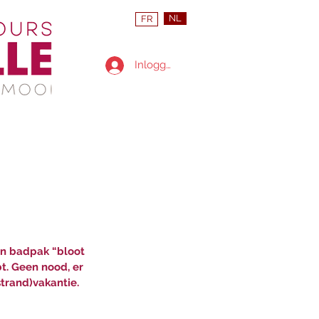
NL
FR
Inloggen
in badpak “bloot 
t. Geen nood, er 
strand)vakantie.