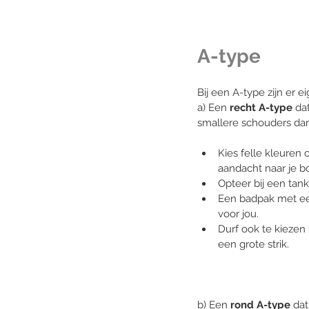
A-type
Bij een A-type zijn er ei
a) Een 
recht A-type
 da
smallere schouders d
Kies felle kleuren 
aandacht naar je b
Opteer bij een tank
Een badpak met een
voor jou. 
Durf ook te kiezen 
een grote strik. 
b) Een 
rond A-type
 dat