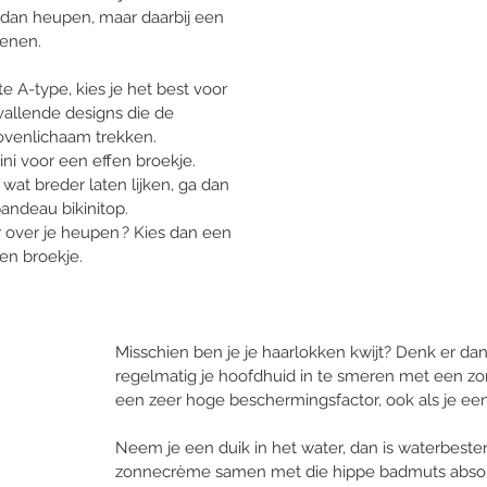
dan heupen, maar daarbij een 
enen. 
te A-type, kies je het best voor 
vallende designs die de 
ovenlichaam trekken. 
ini voor een effen broekje. 
 wat breder laten lijken, ga dan 
andeau bikinitop. 
 over je heupen ? Kies dan een 
en broekje. 
Misschien ben je je haarlokken kwijt? Denk er dan
regelmatig je hoofdhuid in te smeren met een 
een zeer hoge beschermingsfactor, ook als je een
Neem je een duik in het water, dan is waterbeste
zonnecrème samen met die hippe badmuts absol