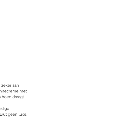
 zeker aan 
zonnecrème met 
 hoed draagt. 
ndige 
uut geen luxe. 