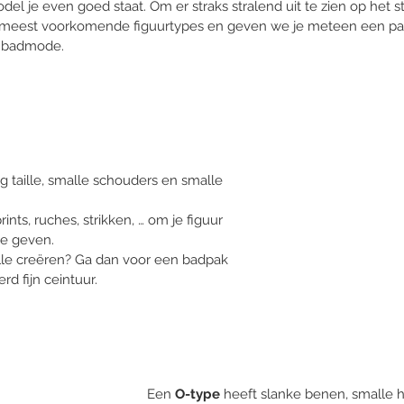
del je even goed staat. Om er straks stralend uit te zien op het 
e meest voorkomende figuurtypes en geven we je meteen een paar
 badmode. 
ig taille, smalle schouders en smalle 
ints, ruches, strikken, … om je figuur 
e geven. 
ille creëren? Ga dan voor een badpak 
d fijn ceintuur. 
Een 
O-type
 heeft slanke benen, smalle