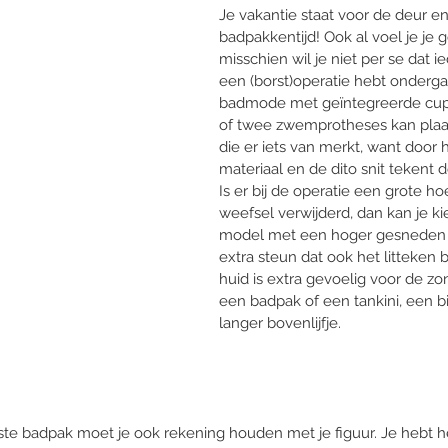
Je vakantie staat voor de deur en
badpakkentijd! Ook al voel je je go
misschien wil je niet per se dat ie
een (borst)operatie hebt onderga
badmode met geïntegreerde cups
of twee zwemprotheses kan plaa
die er iets van merkt, want door 
materiaal en de dito snit tekent d
Is er bij de operatie een grote h
weefsel verwijderd, dan kan je k
model met een hoger gesneden 
extra steun dat ook het litteken 
huid is extra gevoelig voor de zo
een badpak of een tankini, een b
langer bovenlijfje. 
iste badpak moet je ook rekening houden met je figuur. Je hebt he