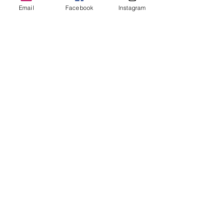
Email
Facebook
Instagram
Opmerkingen
Plaats een opmerking...