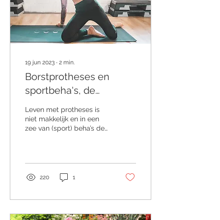
19 jun 2023
∙
2
min.
Borstprotheses en
sportbeha's, de
zoektocht naar een
Leven met protheses is
combinatie van comfort
niet makkelijk en in een
zee van (sport) beha’s de
en een veilig gevoel.
juiste beha vinden is een
nog grotere uitdaging. Na
een...
220
1