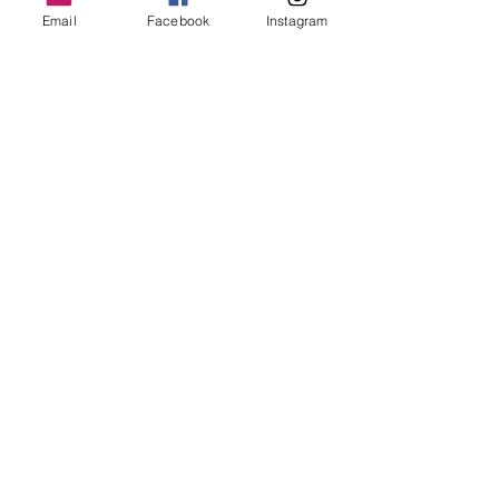
een...
Email
Facebook
Instagram
69
0
Meer laden
VOLG ONS OP
FACEBOOK EN
INSTAGRAM
Altijd Mooi steunt
Meer linken