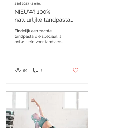
2 jul 2023
∙
2
min.
NIEUW! 100%
natuurlijke tandpasta
van Même
Eindelijk een zachte
tandpasta die speciaal is
ontwikkeld voor tandvlees
en tanden die gevoelig
zijn of verzwakt zijn door...
50
1