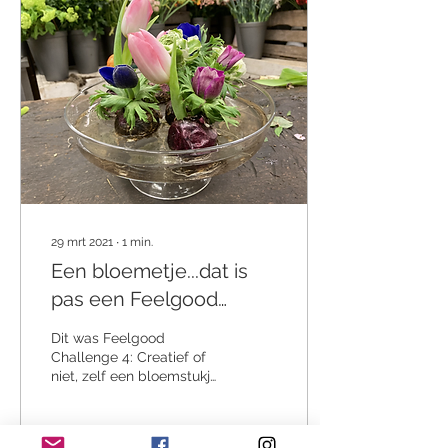
29 mrt 2021
∙
1
min.
Een bloemetje...dat is
pas een Feelgood
moment in huis
Dit was Feelgood
Challenge 4: Creatief of
niet, zelf een bloemstukje
maken, moet met deze
tips zeker lukken Een
bloemstukje maken is