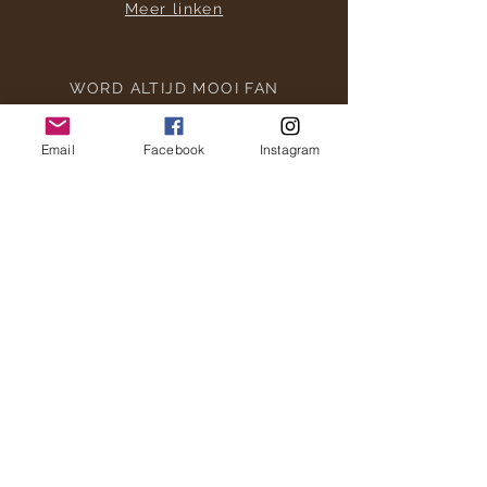
Meer linken
WORD ALTIJD MOOI FAN
Email
Facebook
Instagram
CONTACTEER ONS
Adviescentra
info@altijdmooi.be
Privacy Verklaring