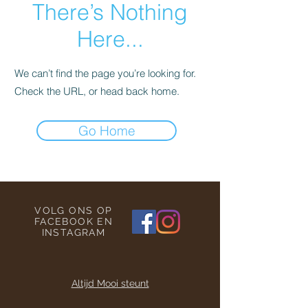
There’s Nothing
Here...
We can’t find the page you’re looking for.
Check the URL, or head back home.
Go Home
VOLG ONS OP
FACEBOOK EN
INSTAGRAM
Altijd Mooi steunt