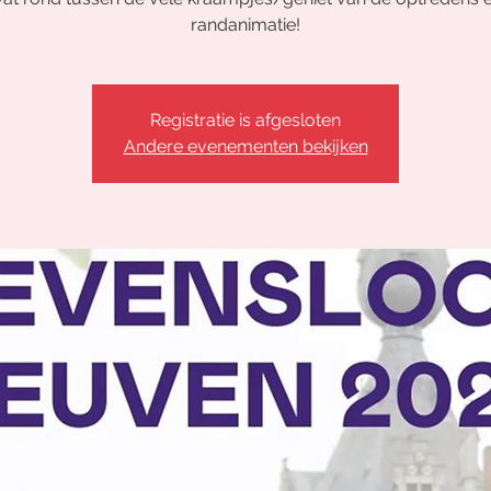
randanimatie!
Registratie is afgesloten
Andere evenementen bekijken