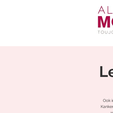
L
Ook i
Kanker
w