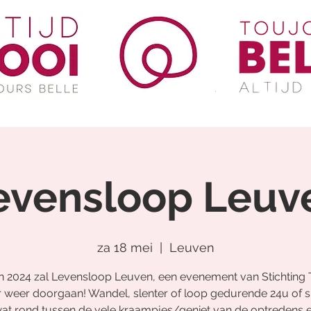
evensloop Leuv
za 18 mei
  |  
Leuven
n 2024 zal Levensloop Leuven, een evenement van Stichting
 weer doorgaan! Wandel, slenter of loop gedurende 24u of s
at rond tussen de vele kraampjes/geniet van de optredens 