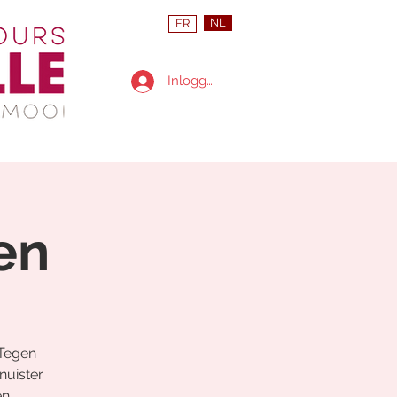
NL
FR
Inloggen
en
 Tegen
nuister
en