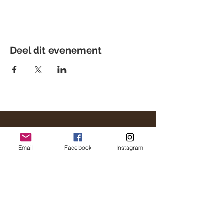
Deel dit evenement
VOLG ONS OP
FACEBOOK EN
INSTAGRAM
Email
Facebook
Instagram
Altijd Mooi steunt
Meer linken