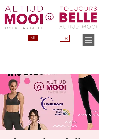
NL
FR