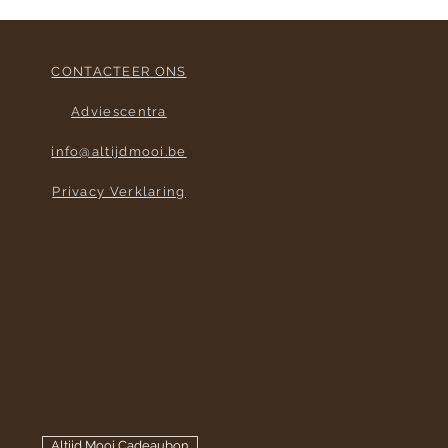
CONTACTEER ONS
Adviescentra
info@altijdmooi.be
Privacy Verklaring
Altijd Mooi Cadeaubon