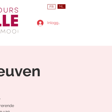
NL
FR
Inloggen
Leuven

irerende
e van