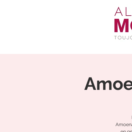
Amoen
Amoena 
en g